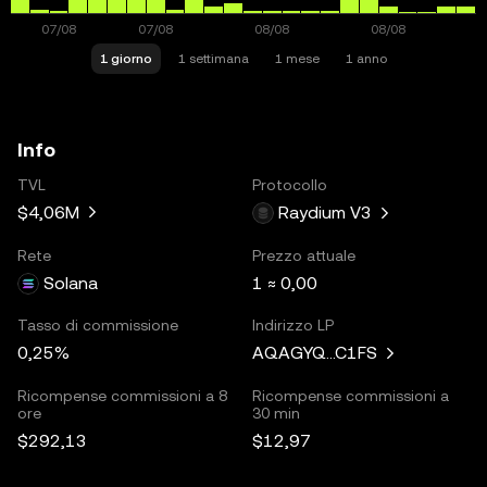
1 giorno
1 settimana
1 mese
1 anno
Info
TVL
Protocollo
$4,06M
Raydium V3
Rete
Prezzo attuale
Solana
1 ≈ 0,00
Tasso di commissione
Indirizzo LP
0,25%
AQAGYQ...C1FS
Ricompense commissioni a 8
Ricompense commissioni a
ore
30 min
$292,13
$12,97