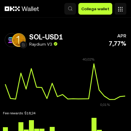
Passa al contenuto principale
Collega wallet
SOL-USD1
APR
7,77%
Raydium V3
Fee rewards:
$18,24