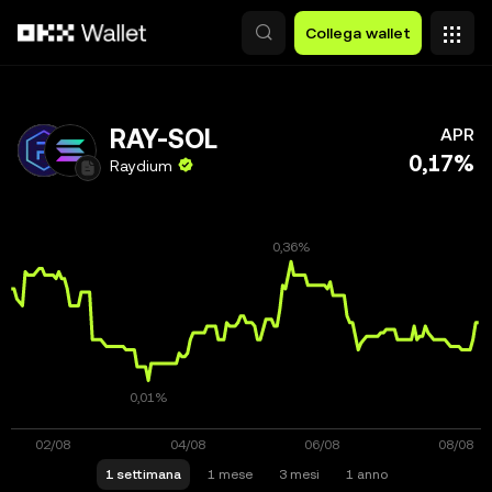
Passa al contenuto principale
Collega wallet
RAY-SOL
APR
0,17%
Raydium
1 settimana
1 mese
3 mesi
1 anno