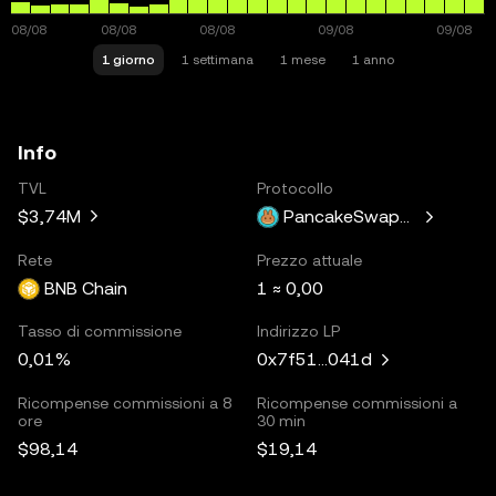
1 giorno
1 settimana
1 mese
1 anno
Info
TVL
Protocollo
$3,74M
PancakeSwapV3
Rete
Prezzo attuale
BNB Chain
1 ≈ 0,00
Tasso di commissione
Indirizzo LP
0,01%
0x7f51...041d
Ricompense commissioni a 8
Ricompense commissioni a
ore
30 min
$98,14
$19,14