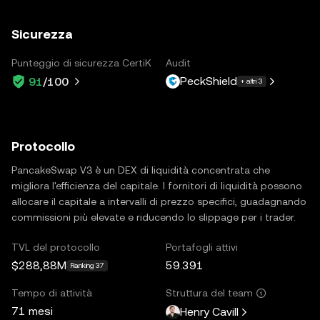
Sicurezza
Punteggio di sicurezza CertiK
Audit
PeckShield
91
/100
+ altri 3
Protocollo
PancakeSwap V3 è un DEX di liquidità concentrata che
migliora l'efficienza del capitale. I fornitori di liquidità possono
allocare il capitale a intervalli di prezzo specifici, guadagnando
commissioni più elevate e riducendo lo slippage per i trader.
TVL del protocollo
Portafogli attivi
$288,88M
59.391
Ranking 37
Tempo di attività
Struttura del team
71 mesi
Henry Cavill