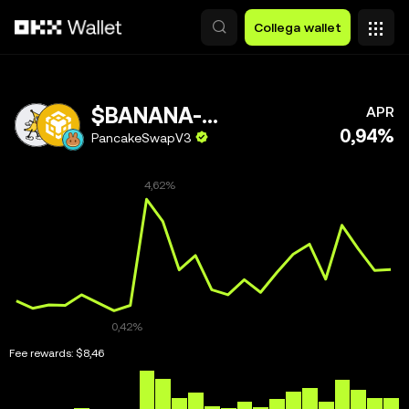
Passa al contenuto principale
Collega wallet
$BANANA-BNB
APR
0,94%
PancakeSwapV3
Fee rewards:
$8,46