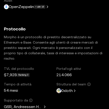
Audit
OpenZeppelin
+ altri 16
Protocollo
Morpho è un protocollo di prestito decentralizzato su
Ethereum e Base. Consente agli utenti di creare mercati di
prestito separati. Ogni mercato è personalizzato con il
proprio tipo di collaterale, tassi di interesse e impostazioni di
rischio.
TVL del protocollo
Portafogli attivi
$7,92B
214.066
Ranking 3
Tempo di attività
Struttura del team
54 mesi
0xloth
Supportato da
GSR, Andreessen Horowitz, Mechanism Capital, Variant Fund,