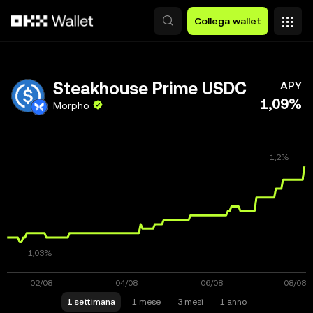
Passa al contenuto principale
Collega wallet
Steakhouse Prime USDC
APY
1,09%
Morpho
1 settimana
1 mese
3 mesi
1 anno