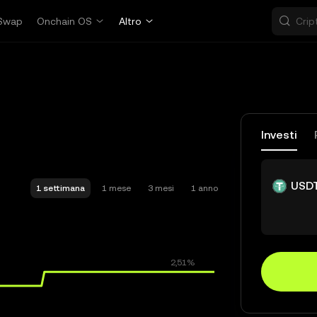
Swap
Onchain OS
Altro
Investi
USD
1 settimana
1 mese
3 mesi
1 anno