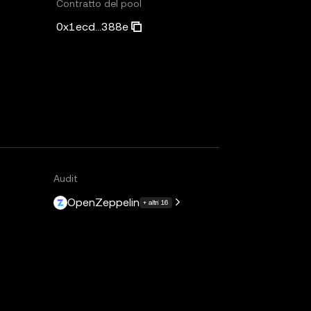
Contratto del pool
0x1ecd...388e
Audit
OpenZeppelin
+ altri 16