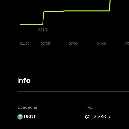
Info
Guadagna
TVL
USDT
$217,74K