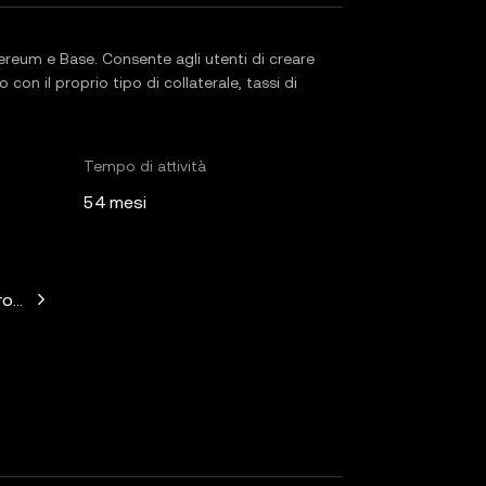
ereum e Base. Consente agli utenti di creare
con il proprio tipo di collaterale, tassi di
Tempo di attività
54 mesi
witz, Mechanism Capital, Variant Fund, Nascent, Daedalus, Wil