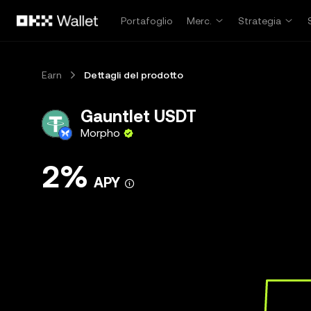
Passa al contenuto principale
Portafoglio
Merc.
Strategia
Earn
Dettagli del prodotto
Gauntlet USDT
Morpho
2%
APY