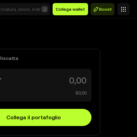
/
Collega wallet
Boost
Riscatta
T
$0,00
Collega il portafoglio