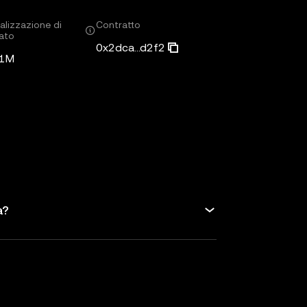
alizzazione di
Contratto
ato
0x2dca...d2f2
71M
a?