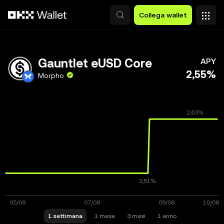
Passa al contenuto principale
Collega wallet
Gauntlet eUSD Core
APY
2,55%
Morpho
1 settimana
1 mese
3 mesi
1 anno