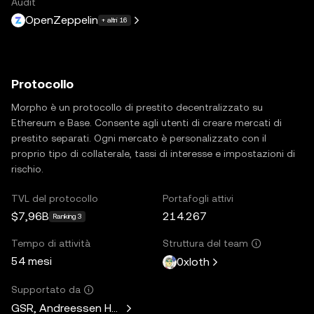
Audit
OpenZeppelin
+ altri 16
Protocollo
Morpho è un protocollo di prestito decentralizzato su
Ethereum e Base. Consente agli utenti di creare mercati di
prestito separati. Ogni mercato è personalizzato con il
proprio tipo di collaterale, tassi di interesse e impostazioni di
rischio.
TVL del protocollo
Portafogli attivi
$7,96B
214.267
Ranking 3
Tempo di attività
Struttura del team
54 mesi
0xloth
Supportato da
GSR, Andreessen Horowitz, Mechanism Capital, Variant Fund,