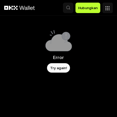
Lewati ke konten utama
Hubungkan
Error
Try again!