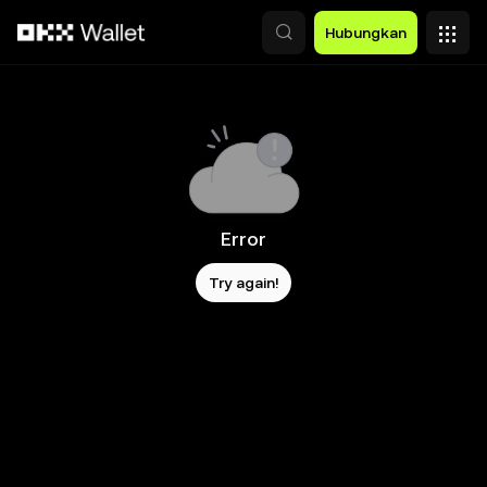
Lewati ke konten utama
Hubungkan
Error
Try again!