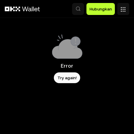
Lewati ke konten utama
Hubungkan
Error
Try again!