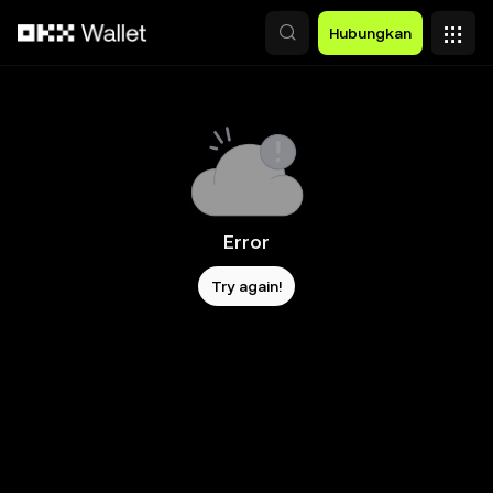
Lewati ke konten utama
Hubungkan
Error
Try again!