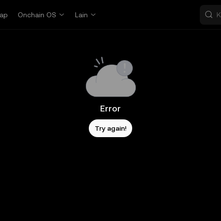
ap
Onchain OS
Lain
Error
Try again!