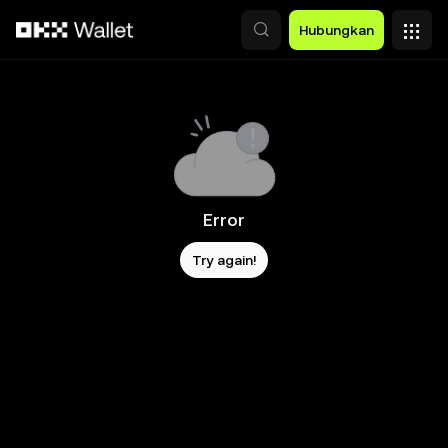
Lewati ke konten utama
Hubungkan
Error
Try again!