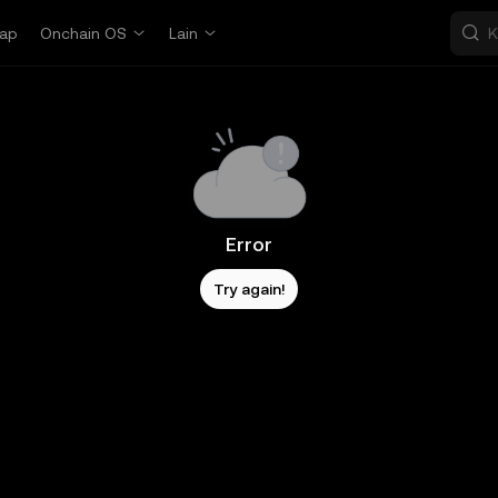
ap
Onchain OS
Lain
Error
Try again!