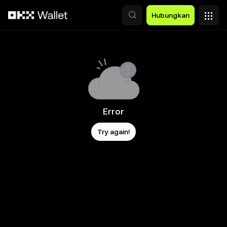
Lewati ke konten utama
Hubungkan
Error
Try again!