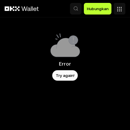
Lewati ke konten utama
Hubungkan
Error
Try again!