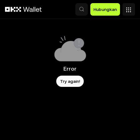
Lewati ke konten utama
Hubungkan
Error
Try again!