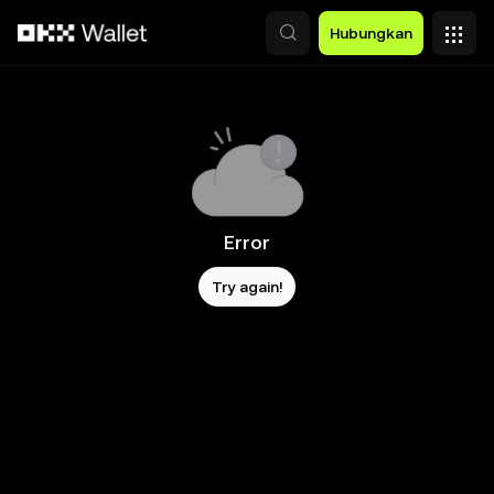
Lewati ke konten utama
Hubungkan
Error
Try again!