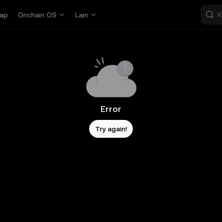
ap
Onchain OS
Lain
Error
Try again!