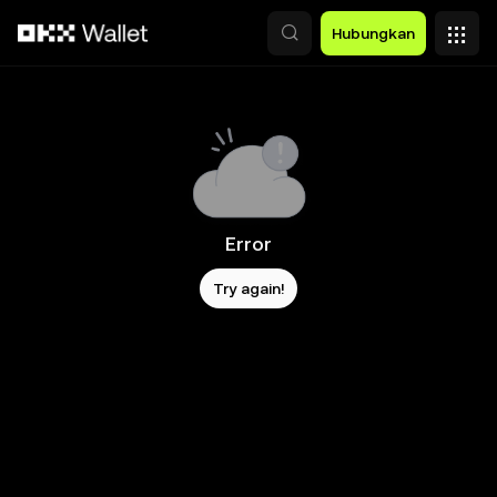
Lewati ke konten utama
Hubungkan
Error
Try again!