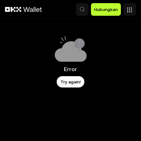
Lewati ke konten utama
Hubungkan
Error
Try again!