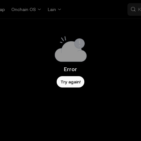
ap
Onchain OS
Lain
Error
Try again!