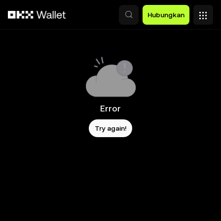
Lewati ke konten utama
Hubungkan
Error
Try again!