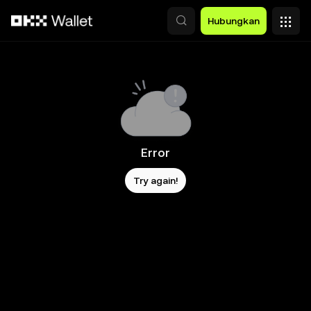
Lewati ke konten utama
Hubungkan
Error
Try again!