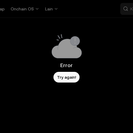
ap
Onchain OS
Lain
Error
Try again!