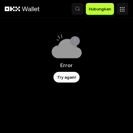
Lewati ke konten utama
Hubungkan
Error
Try again!