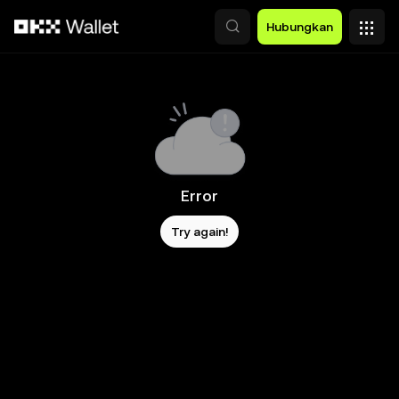
Lewati ke konten utama
Hubungkan
Error
Try again!