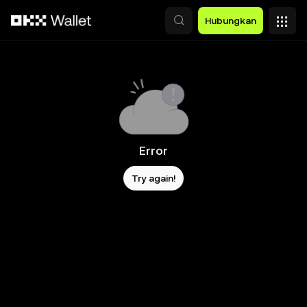
Lewati ke konten utama
Hubungkan
Error
Try again!