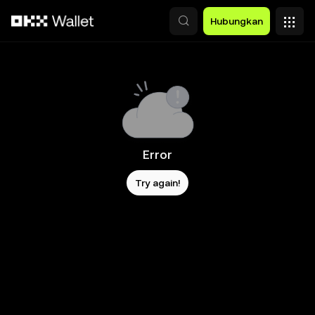
Lewati ke konten utama
Hubungkan
Error
Try again!