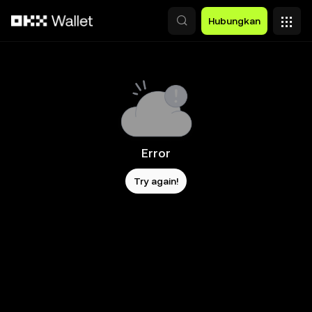
Lewati ke konten utama
Hubungkan
Error
Try again!