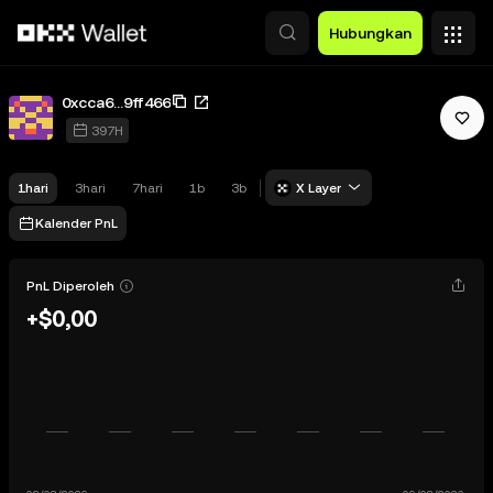
Lewati ke konten utama
Hubungkan
0xcca6...9ff466
397H
1hari
3hari
7hari
1b
3b
X Layer
Kalender PnL
PnL Diperoleh
+$0,00