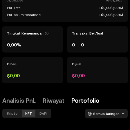
PnL Total
+$0,00
(
0,00%
)
PnL belum terealisasi
+$0,00
(
0,00%
)
Tingkat Kemenangan
Transaksi Beli/Jual
0,00%
0
0
Dibeli
Dijual
$0,00
$0,00
Analisis PnL
Riwayat
Portofolio
Kripto
NFT
DeFi
Semua Jaringan