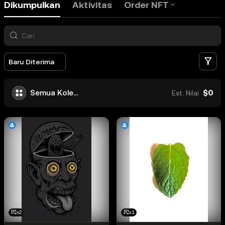
Dikumpulkan
Aktivitas
Order NFT
Fi
Baru Diterima
$0
Semua Koleksi
Est. Nilai
x2
x1