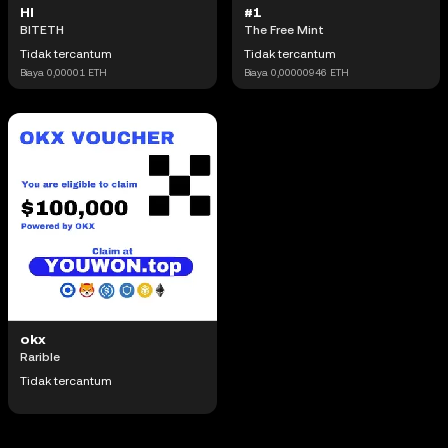
HI
#1
BITETH
The Free Mint
Tidak tercantum
Tidak tercantum
Biaya
0,00001
ETH
Biaya
0,00000946
ETH
okx
Rarible
Tidak tercantum