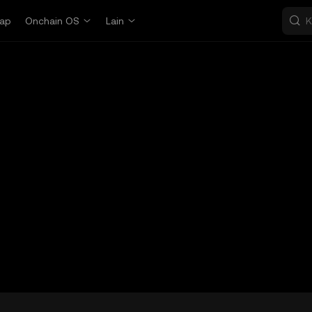
ap
Onchain OS
Lain