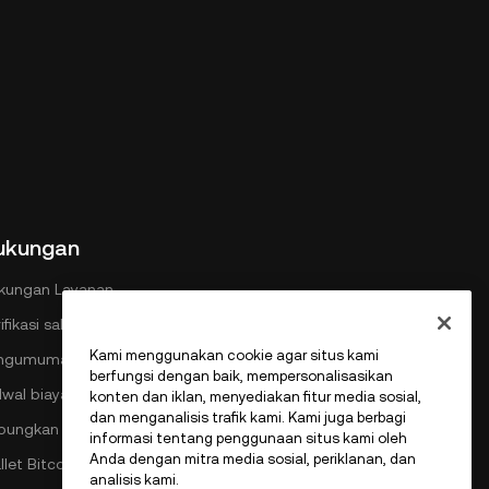
ukungan
kungan Layanan
ifikasi saluran resmi
Kami menggunakan cookie agar situs kami
ngumuman
berfungsi dengan baik, mempersonalisasikan
dwal biaya DEX
konten dan iklan, menyediakan fitur media sosial,
dan menganalisis trafik kami. Kami juga berbagi
bungkan dengan OKX
informasi tentang penggunaan situs kami oleh
Anda dengan mitra media sosial, periklanan, dan
let Bitcoin
analisis kami.