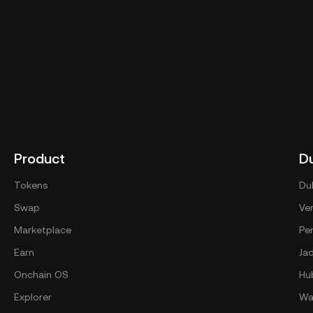
Product
D
Tokens
Du
Swap
Ver
Marketplace
Pe
Earn
Ja
Onchain OS
Hu
Explorer
Wal