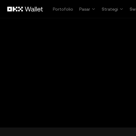
Lewati ke konten utama
Portofolio
Pasar
Strategi
Sw