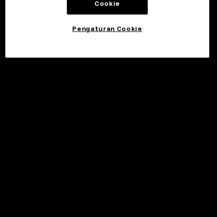
Cookie
Pengaturan Cookie
©2017 - 2026 WEB3.OKX.COM
Bahasa Indonesia/USD