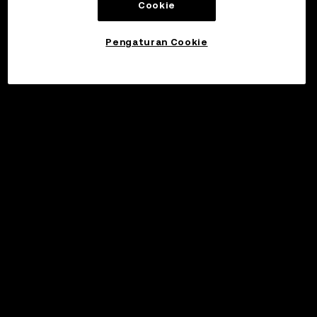
Cookie
Pengaturan Cookie
©2017 - 2026 WEB3.OKX.COM
Bahasa Indonesia/USD