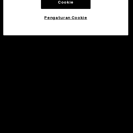
Cookie
Pengaturan Cookie
©2017 - 2026 WEB3.OKX.COM
Bahasa Indonesia/USD