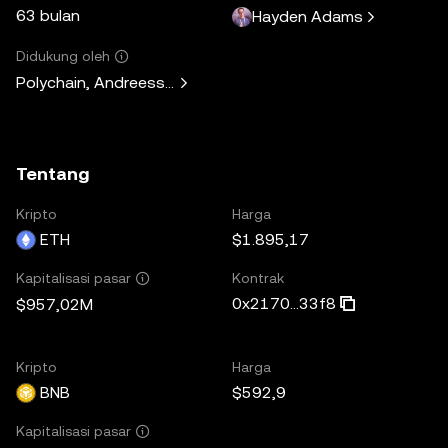
63 bulan
Hayden Adams
Didukung oleh
Polychain, Andreessen Horowitz, Paradigm, Variant Fund, 
Tentang
Kripto
Harga
ETH
$1.895,17
Kontrak
Kapitalisasi pasar
0x2170...33f8
$957,02M
Kripto
Harga
BNB
$592,9
Kapitalisasi pasar