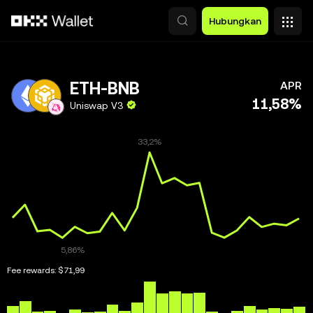
Lewati ke konten utama
Hubungkan
ETH-BNB
APR
11,58%
Uniswap V3
Fee rewards:
$71,99