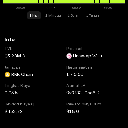
1 Hari
1 Minggu
1 Bulan
1 Tahun
Info
TVL
Protokol
$5,23M
Uniswap V3
Jaringan
Harga saat ini
BNB Chain
1 ≈ 0,00
Tingkat Biaya
Alamat LP
0,05%
0x0f33...0ea6
Reward biaya 8j
Reward biaya 30m
$452,72
$18,6