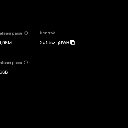
Kontrak
alisasi pasar
2u1tsz...jGWH
4,95M
alisasi pasar
,66B