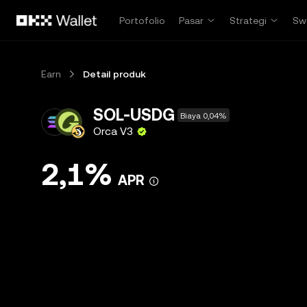
Lewati ke konten utama
Portofolio
Pasar
Strategi
Sw
Earn
Detail produk
SOL-USDG
Biaya 0,04%
Orca V3
2,1%
APR