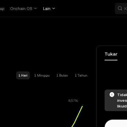
ap
Onchain OS
Lain
Tukar
1 Hari
1 Minggu
1 Bulan
1 Tahun
Tida
inve
likui