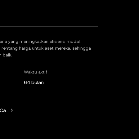
lana yang meningkatkan efisiensi modal.
n rentang harga untuk aset mereka, sehingga
h baik.
Waktu aktif
64 bulan
 Capital, Solana Ventures, Placeholder, Ryze Labs, Collab+Cur