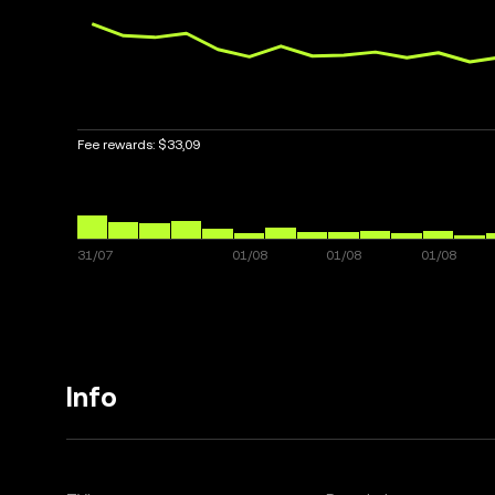
Fee rewards:
$33,09
Info