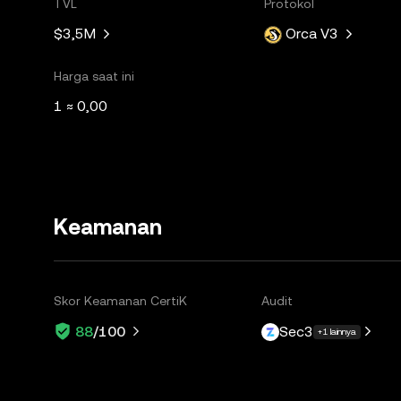
TVL
Protokol
$3,5M
Orca V3
Harga saat ini
1 ≈ 0,00
Keamanan
Skor Keamanan CertiK
Audit
Sec3
88
/100
+1 lainnya