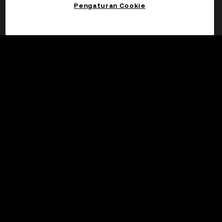
Pengaturan Cookie
Bagikan
Klaim
©2017 - 2026 WEB3.OKX.COM
Bahasa Indonesia/USD
More about OKX Wallet
Product