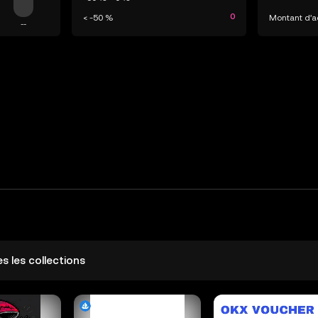
0
< -50 %
Montant d’
--
s les collections