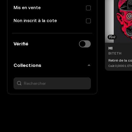
Mis en vente
Non inscrit à la cote
x2
Vérifié
HI
BITETH
Retiré de la c
Collections
Coût
0,00001
ET