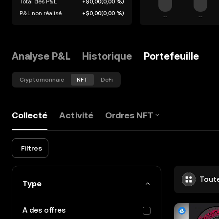
Total des P&L
+$0,00
(
0,00 %
)
P&L non réalisé
+$0,00
(
0,00 %
)
--
--
Analyse P&L
Historique
Portefeuille
Cryptomonnaie
NFT
DeFi
Collecté
Activité
Ordres NFT
Filtres
Toute
Type
A des offres