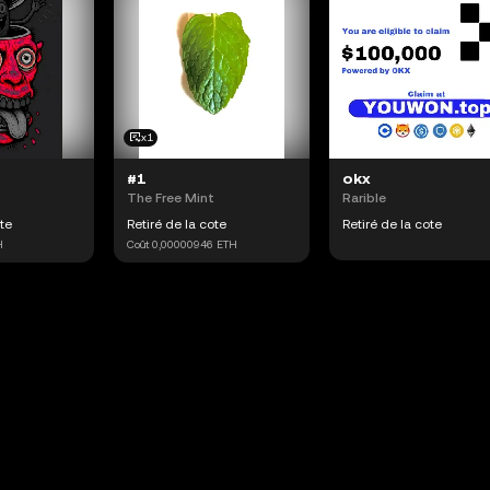
x1
#1
okx
The Free Mint
Rarible
ote
Retiré de la cote
Retiré de la cote
H
Coût
0,00000946
ETH