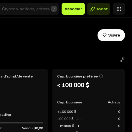
/
Associer
Boost
Suivre
s d'achat/de vente
Cap. boursière préférée
< 100 000 $
Cap. boursière
Achats
< 100 000 $
0
trading
100 000 $ - 1 million $
0
1 million $ - 10 millions $
0
00
Vendu
$0,00