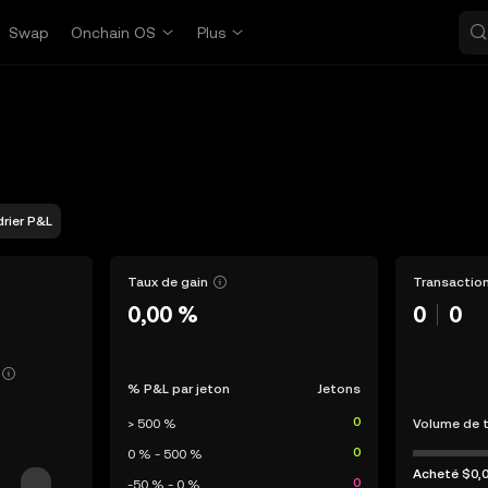
Swap
Onchain OS
Plus
rier P&L
Taux de gain
Transaction
0,00 %
0
0
% P&L par jeton
Jetons
0
> 500 %
Volume de 
0
0 % - 500 %
Acheté
$0,
0
-50 % - 0 %