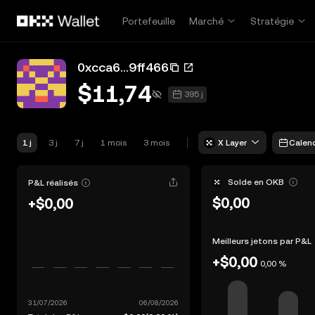
Aller au contenu principal
Portefeuille
Marché
Stratégie
0xcca6...9ff466
$11,74
395 j
1 j
3 j
7 j
1 mois
3 mois
X Layer
Calend
Solde en OKB
P&L réalisés
$0,00
+$0,00
Meilleurs jetons par P&L
+$0,00
0,00 %