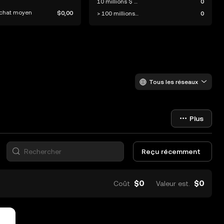
10 millions $ - 100 millions $
0
achat moyen
$0,00
> 100 millions $
0
Tous les réseaux
Plus
Reçu récemment
$0
$0
Coût
Valeur est.