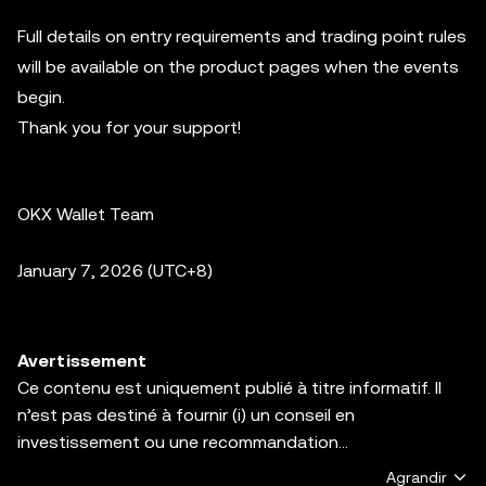
Full details on entry requirements and trading point rules
will be available on the product pages when the events
begin.
Thank you for your support!
OKX Wallet Team
January 7, 2026 (UTC+8)
Avertissement
Ce contenu est uniquement publié à titre informatif. Il
n’est pas destiné à fournir (i) un conseil en
investissement ou une recommandation
d’investissement, (ii) une offre, une sollicitation ou une
Agrandir