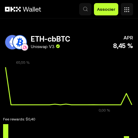
Aller au contenu principal
Associer
ETH-cbBTC
APR
8,45 %
Uniswap V3
Fee rewards:
$0,40