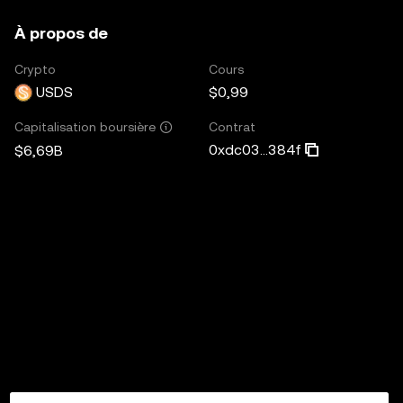
À propos de
Crypto
Cours
USDS
$0,99
Contrat
Capitalisation boursière
0xdc03...384f
$6,69B