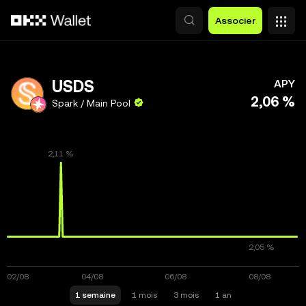
Aller au contenu principal
Associer
USDS
APY
2,06 %
Spark / Main Pool
1 semaine
1 mois
3 mois
1 an