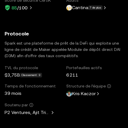
Score de sécurité CertiK
Audits
Cantina
85
/100
7 de plus
Protocole
Spark est une plateforme de prêt de la DeFi qui exploite une
ligne de crédit de Maker appelée Module de dépôt direct DAI
(D3M) afin d’offrir des taux compétitifs.
TVL du protocole
Portefeuilles actifs
$3,75B
6 211
Classement : 9
Temps de fonctionnement
Structure de l’équipe
39 mois
Kris Kaczor
Soutenu par
P2 Ventures, Ajit Tripathi, Unicorn Ventures, Curiosity Capit