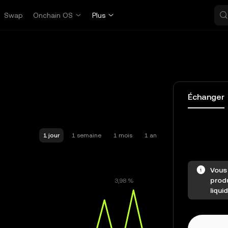
Swap
Onchain OS
Plus
Échanger
1 jour
1 semaine
1 mois
1 an
Vous 
prod
liqui