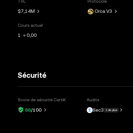
TVL
Protocole
$7,14M
Orca V3
Cours actuel
1 ≈ 0,00
Sécurité
Score de sécurité CertiK
Audits
Sec3
88
/100
1 de plus