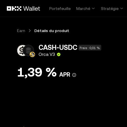
Aller au contenu principal
Portefeuille
Marché
Stratégie
Earn
Détails du produit
CASH-USDC
Frais : 0,01 %
Orca V3
1,39 %
APR