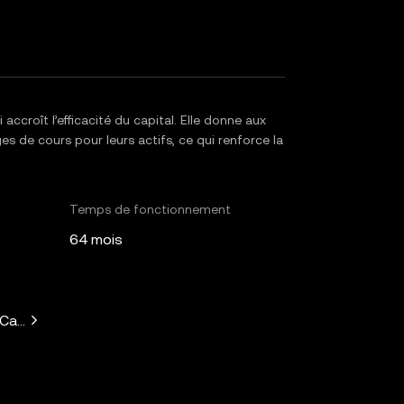
ccroît l’efficacité du capital. Elle donne aux
ges de cours pour leurs actifs, ce qui renforce la
Temps de fonctionnement
64 mois
 Capital, Solana Ventures, Placeholder, Ryze Labs, Collab+Cur