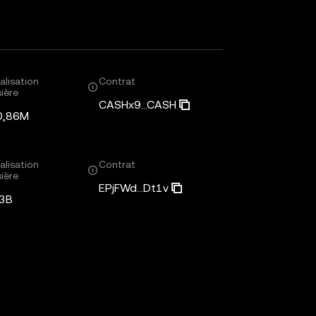
alisation
Contrat
ière
CASHx9...CASH
0,86M
alisation
Contrat
ière
EPjFWd...Dt1v
3B