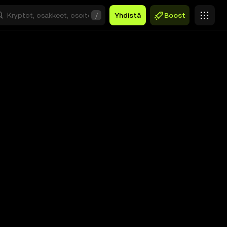
/
Yhdistä
Boost