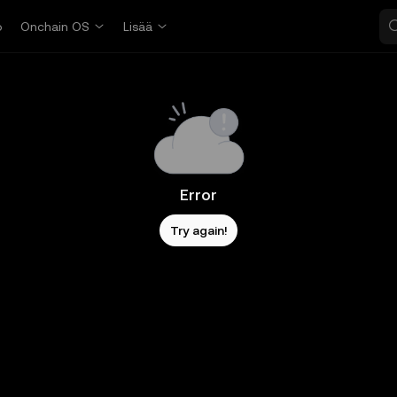
o
Onchain OS
Lisää
Error
Try again!