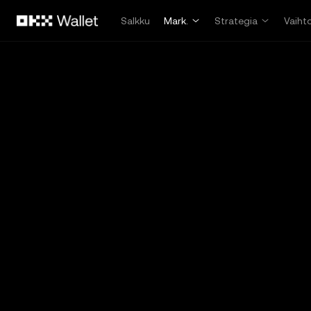
Siirry pääsisältöön
Salkku
Mark.
Strategia
Vaiht