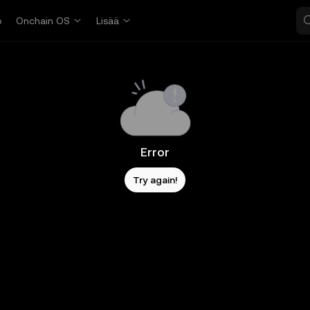
o
Onchain OS
Lisää
Error
Try again!