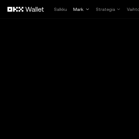
Siirry pääsisältöön
Salkku
Mark.
Strategia
Vaiht