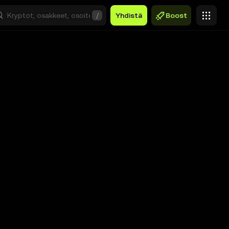
/
Yhdistä
Boost