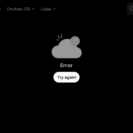
o
Onchain OS
Lisää
Error
Try again!