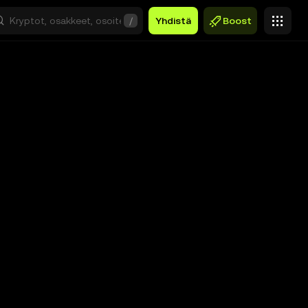
/
Yhdistä
Boost