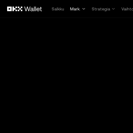
Siirry pääsisältöön
Salkku
Mark.
Strategia
Vaiht