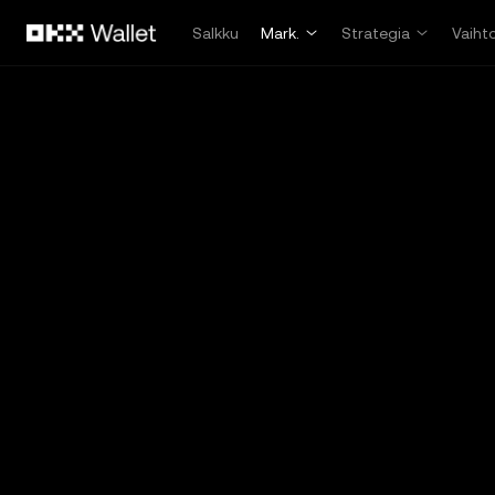
Siirry pääsisältöön
Salkku
Mark.
Strategia
Vaiht