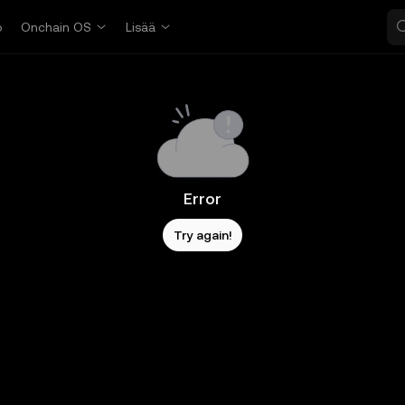
o
Onchain OS
Lisää
Error
Try again!