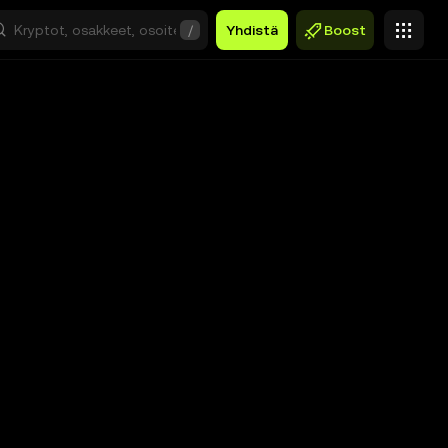
/
Yhdistä
Boost