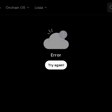
o
Onchain OS
Lisää
Error
Try again!