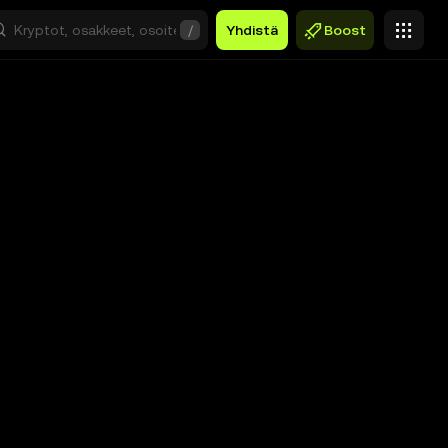
/
Yhdistä
Boost