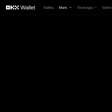
Siirry pääsisältöön
Salkku
Mark.
Strategia
Vaiht