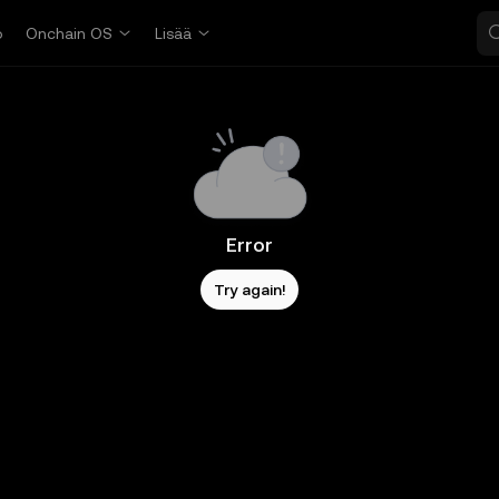
o
Onchain OS
Lisää
Error
Try again!