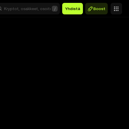
/
Yhdistä
Boost