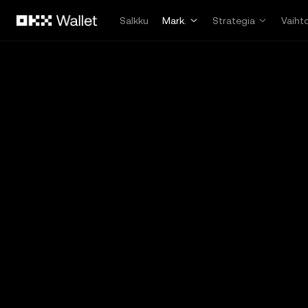
Siirry pääsisältöön
Salkku
Mark.
Strategia
Vaiht