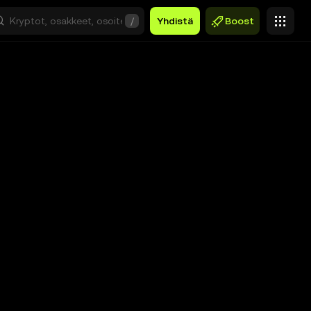
/
Yhdistä
Boost