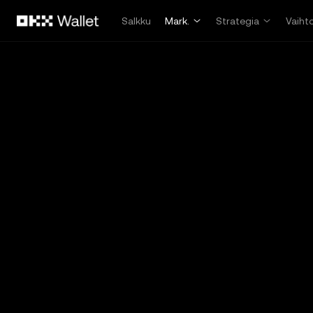
Siirry pääsisältöön
Salkku
Mark.
Strategia
Vaiht