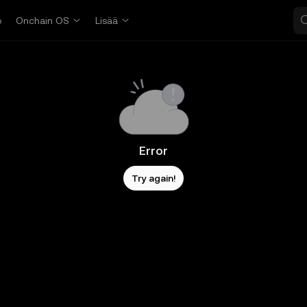
o
Onchain OS
Lisää
Error
Try again!