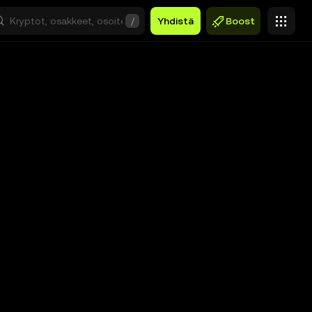
/
Yhdistä
Boost