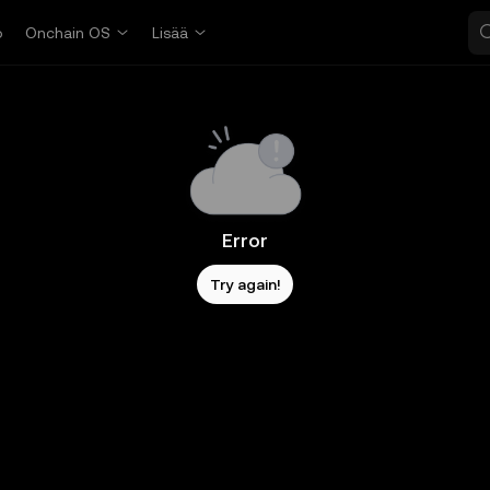
o
Onchain OS
Lisää
Error
Try again!