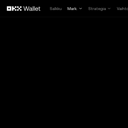
Siirry pääsisältöön
Salkku
Mark.
Strategia
Vaiht